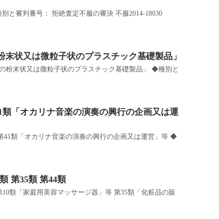
と審判番号： 拒絶査定不服の審決 不服2014-18030
性の粉末状又は微粒子状のプラスチック基礎製品」
分解性の粉末状又は微粒子状のプラスチック基礎製品」 ◆種別と
 第41類「オカリナ音楽の演奏の興行の企画又は運
c」 第41類「オカリナ音楽の演奏の興行の企画又は運営」等 ◆
 第35類 第44類
 第10類「家庭用美容マッサージ器」等 第35類「化粧品の販