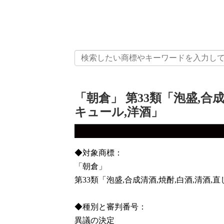
「朝倉」 第33類「泡盛,合成
キュール,洋酒」
◆対象商標：
「朝倉」
第33類「泡盛,合成清酒,焼酎,白酒,清酒,
◆種別と審判番号：
異議の決定