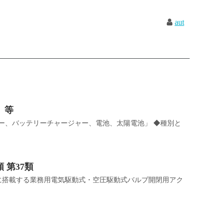
aut
」等
ッテリー、バッテリーチャージャー、電池、太陽電池」 ◆種別と
類 第37類
ルブに搭載する業務用電気駆動式・空圧駆動式バルブ開閉用アク