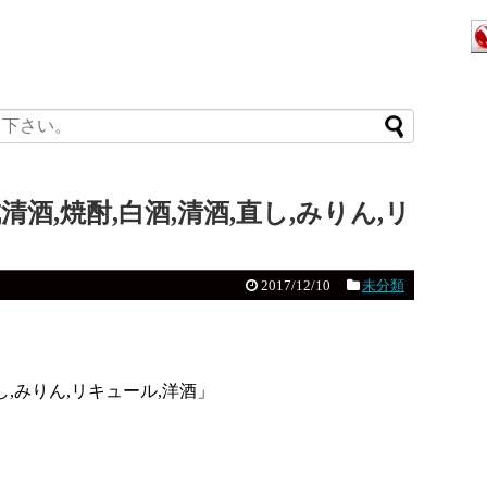
清酒,焼酎,白酒,清酒,直し,みりん,リ
2017/12/10
未分類
直し,みりん,リキュール,洋酒」