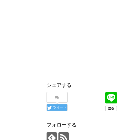
共
は
共
有
ク
有
(
リ
(
新
ッ
新
し
ク
し
い
し
い
ウ
て
ウ
ィ
く
ィ
ン
だ
ン
ド
さ
ド
ウ
い
ウ
で
(
で
開
新
開
き
し
き
ま
い
ま
す
ウ
す
)
ィ
)
ン
ド
ウ
で
開
き
シェアする
ま
す
)
ツイート
フォローする