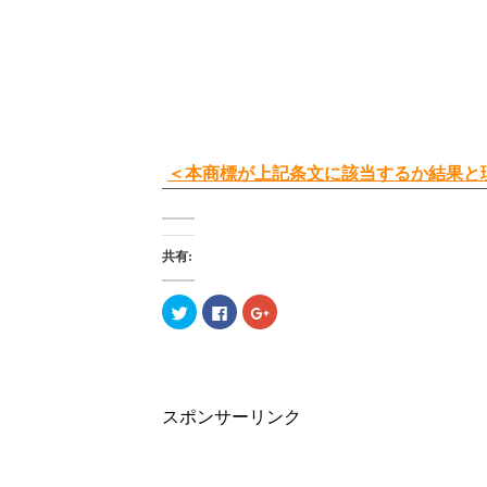
＜本商標が上記条文に該当するか結果と
共有:
ク
F
ク
リ
a
リ
ッ
c
ッ
ク
e
ク
し
b
し
て
o
て
T
o
G
w
k
o
i
で
o
スポンサーリンク
t
共
g
t
有
l
e
す
e
r
る
+
で
に
で