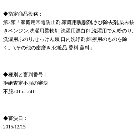
◆指定商品役務：
第3類「家庭用帯電防止剤,家庭用脱脂剤,さび除去剤,染み抜
きベンジン,洗濯用柔軟剤,洗濯用漂白剤,洗濯用でん粉のり,
洗濯用ふのり,せっけん類,口内洗浄剤(医療用のものを除
く。),その他の歯磨き,化粧品,香料,薫料」
◆種別と審判番号：
拒絶査定不服の審決
不服2015-12411
◆審決日：
2015/12/15