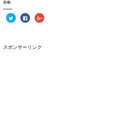
共有:
ク
F
ク
リ
a
リ
ッ
c
ッ
ク
e
ク
し
b
し
て
o
て
T
o
G
w
k
o
i
で
o
スポンサーリンク
t
共
g
t
有
l
e
す
e
r
る
+
で
に
で
共
は
共
有
ク
有
(
リ
(
新
ッ
新
し
ク
し
い
し
い
ウ
て
ウ
ィ
く
ィ
ン
だ
ン
ド
さ
ド
ウ
い
ウ
で
(
で
開
新
開
き
し
き
ま
い
ま
す
ウ
す
)
ィ
)
ン
ド