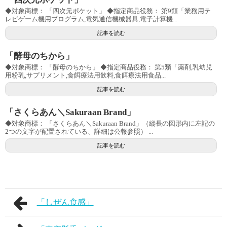
◆対象商標： 「四次元ポケット」 ◆指定商品役務： 第9類「業務用テ
レビゲーム機用プログラム,電気通信機械器具,電子計算機...
記事を読む
「酵母のちから」
◆対象商標： 「酵母のちから」 ◆指定商品役務： 第5類「薬剤,乳幼児
用粉乳,サプリメント,食餌療法用飲料,食餌療法用食品...
記事を読む
「さくらあん＼Sakuraan Brand」
◆対象商標： 「さくらあん＼Sakuraan Brand」（縦長の図形内に左記の
2つの文字が配置されている、詳細は公報参照） ...
記事を読む
「しぜん食感」