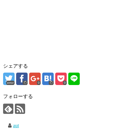
ウ
で
開
き
ま
す
)
シェアする
error
0
0
フォローする
aut