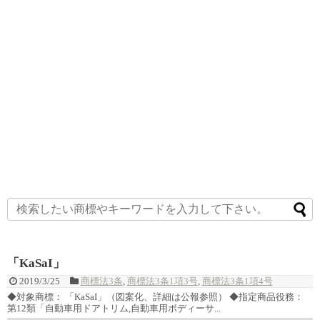
「KaSaI」
2019/3/25
商標法3条
,
商標法3条1項3号
,
商標法3条1項4号
◆対象商標： 「KaSaI」（図案化、詳細は公報参照） ◆指定商品役務：
第12類「自動車用ドアトリム,自動車用ボディーサ...