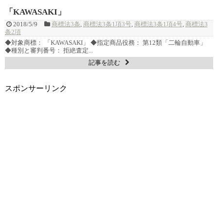
「KAWASAKI」
2018/5/9
商標法3条
,
商標法3条1項3号
,
商標法3条1項4号
,
商標法3
条2項
◆対象商標： 「KAWASAKI」 ◆指定商品役務： 第12類「二輪自動車」
◆種別と審判番号： 拒絶査定...
記事を読む
スポンサーリンク