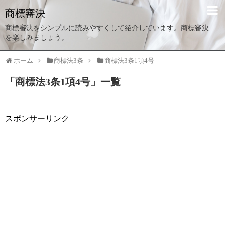
商標審決
商標審決をシンプルに読みやすくして紹介しています。商標審決
を楽しみましょう。
ホーム
商標法3条
商標法3条1項4号
「
商標法3条1項4号
」
一覧
スポンサーリンク