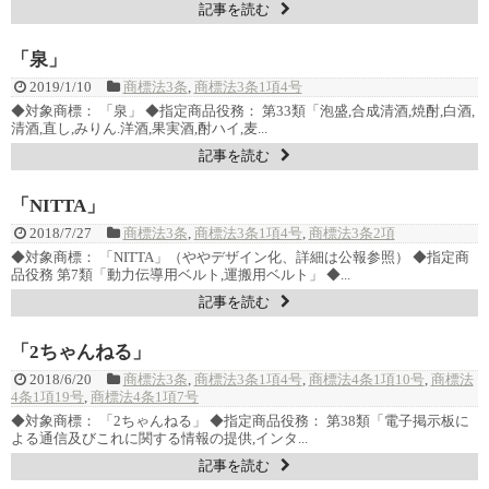
記事を読む
「泉」
2019/1/10
商標法3条
,
商標法3条1項4号
◆対象商標： 「泉」 ◆指定商品役務： 第33類「泡盛,合成清酒,焼酎,白酒,
清酒,直し,みりん.洋酒,果実酒,酎ハイ,麦...
記事を読む
「NITTA」
2018/7/27
商標法3条
,
商標法3条1項4号
,
商標法3条2項
◆対象商標： 「NITTA」（ややデザイン化、詳細は公報参照） ◆指定商
品役務 第7類「動力伝導用ベルト,運搬用ベルト」 ◆...
記事を読む
「2ちゃんねる」
2018/6/20
商標法3条
,
商標法3条1項4号
,
商標法4条1項10号
,
商標法
4条1項19号
,
商標法4条1項7号
◆対象商標： 「2ちゃんねる」 ◆指定商品役務： 第38類「電子掲示板に
よる通信及びこれに関する情報の提供,インタ...
記事を読む