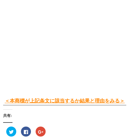
＜本商標が上記条文に該当するか結果と理由をみる＞
共有:
ク
F
ク
リ
a
リ
ッ
c
ッ