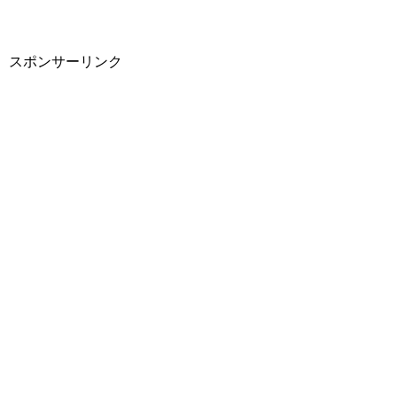
ク
e
ク
し
b
し
て
o
て
T
o
G
w
k
o
i
で
o
スポンサーリンク
t
共
g
t
有
l
e
す
e
r
る
+
で
に
で
共
は
共
有
ク
有
(
リ
(
新
ッ
新
し
ク
し
い
し
い
ウ
て
ウ
ィ
く
ィ
ン
だ
ン
ド
さ
ド
ウ
い
ウ
で
(
で
開
新
開
き
し
き
ま
い
ま
す
ウ
す
)
ィ
)
ン
ド
ウ
で
開
き
ま
す
)